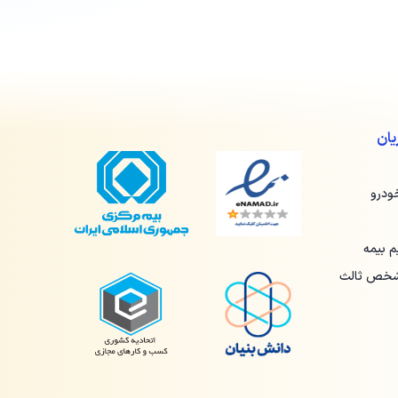
ان
ودرو
 بیمه
 شخص ثالث